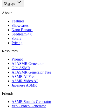
한국어
About
Features
Showcases
Nano Banana
Seedream 4.0
Sora 2
Pricing
Resources
Prompt
AI ASMR Generator
Gibi ASMR
AI ASMR Generator Free
ASMR AI Free
ASMR Video AI
Japanese ASMR
Friends
ASMR Sounds Generator
Veo3 Video Generator