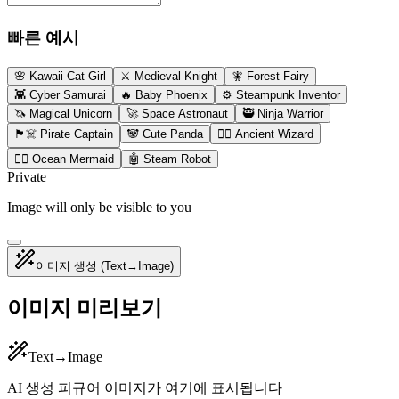
빠른 예시
🌸 Kawaii Cat Girl
⚔️ Medieval Knight
🧚 Forest Fairy
👾 Cyber Samurai
🔥 Baby Phoenix
⚙️ Steampunk Inventor
🦄 Magical Unicorn
🚀 Space Astronaut
🥷 Ninja Warrior
🏴‍☠️ Pirate Captain
🐼 Cute Panda
🧙‍♂️ Ancient Wizard
🧜‍♀️ Ocean Mermaid
🤖 Steam Robot
Private
Image will only be visible to you
이미지 생성
(Text→Image)
이미지 미리보기
Text→Image
AI 생성 피규어 이미지가 여기에 표시됩니다