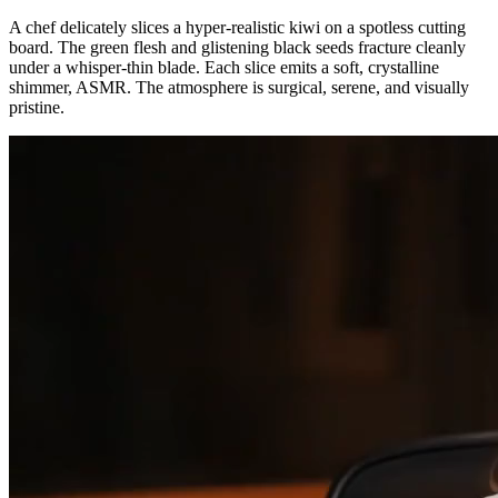
A chef delicately slices a hyper-realistic kiwi on a spotless cutting
board. The green flesh and glistening black seeds fracture cleanly
under a whisper-thin blade. Each slice emits a soft, crystalline
shimmer, ASMR. The atmosphere is surgical, serene, and visually
pristine.