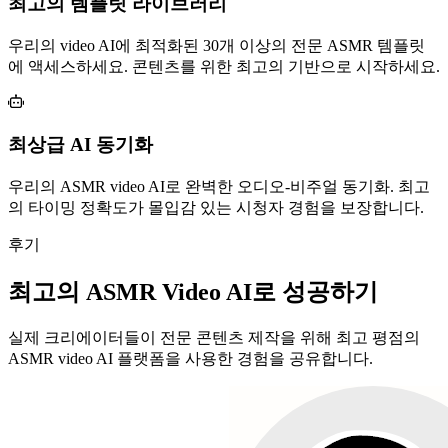
최고의 템플릿 라이브러리
우리의 video AI에 최적화된 30개 이상의 전문 ASMR 템플릿
에 액세스하세요. 콘텐츠를 위한 최고의 기반으로 시작하세요.
최상급 AI 동기화
우리의 ASMR video AI로 완벽한 오디오-비주얼 동기화. 최고
의 타이밍 정확도가 몰입감 있는 시청자 경험을 보장합니다.
후기
최고의 ASMR Video AI로 성공하기
실제 크리에이터들이 전문 콘텐츠 제작을 위해 최고 평점의
ASMR video AI 플랫폼을 사용한 경험을 공유합니다.