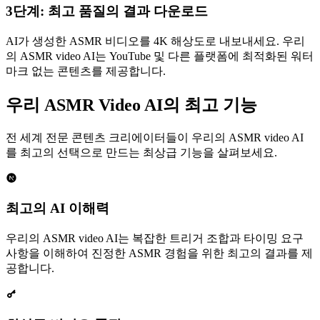
3단계: 최고 품질의 결과 다운로드
AI가 생성한 ASMR 비디오를 4K 해상도로 내보내세요. 우리
의 ASMR video AI는 YouTube 및 다른 플랫폼에 최적화된 워터
마크 없는 콘텐츠를 제공합니다.
우리 ASMR Video AI의 최고 기능
전 세계 전문 콘텐츠 크리에이터들이 우리의 ASMR video AI
를 최고의 선택으로 만드는 최상급 기능을 살펴보세요.
최고의 AI 이해력
우리의 ASMR video AI는 복잡한 트리거 조합과 타이밍 요구
사항을 이해하여 진정한 ASMR 경험을 위한 최고의 결과를 제
공합니다.