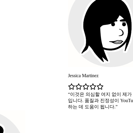
Jessica Martinez
이것은 의심할 여지 없이 제가 사용한 최고의 AS
입니다. 품질과 진정성이 YouTube에서 최고
하는 데 도움이 됩니다.