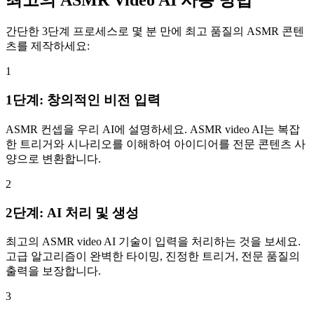
간단한 3단계 프로세스로 몇 분 만에 최고 품질의 ASMR 콘텐
츠를 제작하세요:
1
1단계: 창의적인 비전 입력
ASMR 컨셉을 우리 AI에 설명하세요. ASMR video AI는 복잡
한 트리거와 시나리오를 이해하여 아이디어를 전문 콘텐츠 사
양으로 변환합니다.
2
2단계: AI 처리 및 생성
최고의 ASMR video AI 기술이 입력을 처리하는 것을 보세요.
고급 알고리즘이 완벽한 타이밍, 진정한 트리거, 전문 품질의
출력을 보장합니다.
3