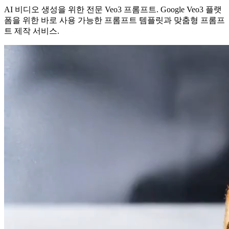
AI 비디오 생성을 위한 전문 Veo3 프롬프트. Google Veo3 플랫
폼을 위한 바로 사용 가능한 프롬프트 템플릿과 맞춤형 프롬프
트 제작 서비스.