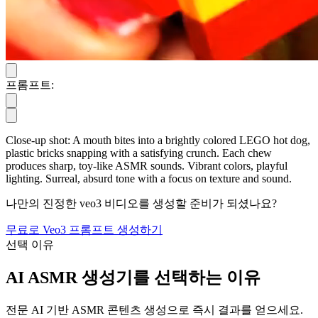
프롬프트
:
Close-up shot: A mouth bites into a brightly colored LEGO hot dog,
plastic bricks snapping with a satisfying crunch. Each chew
produces sharp, toy-like ASMR sounds. Vibrant colors, playful
lighting. Surreal, absurd tone with a focus on texture and sound.
나만의 진정한 veo3 비디오를 생성할 준비가 되셨나요?
무료로 Veo3 프롬프트 생성하기
선택 이유
AI ASMR 생성기를 선택하는 이유
전문 AI 기반 ASMR 콘텐츠 생성으로 즉시 결과를 얻으세요.