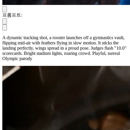
프롬프트
:
A dynamic tracking shot, a rooster launches off a gymnastics vault,
flipping mid-air with feathers flying in slow motion. It sticks the
landing perfectly, wings spread in a proud pose. Judges flash "10.0"
scorecards. Bright stadium lights, roaring crowd. Playful, surreal
Olympic parody