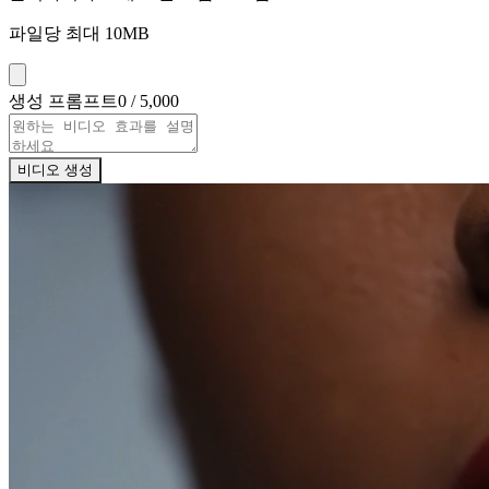
파일당 최대 10MB
생성 프롬프트
0
/ 5,000
비디오 생성