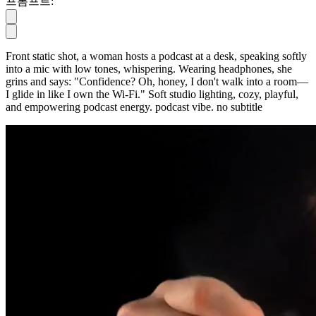
프롬프트
:
Front static shot, a woman hosts a podcast at a desk, speaking softly
into a mic with low tones, whispering. Wearing headphones, she
grins and says: "Confidence? Oh, honey, I don't walk into a room—
I glide in like I own the Wi-Fi." Soft studio lighting, cozy, playful,
and empowering podcast energy. podcast vibe. no subtitle