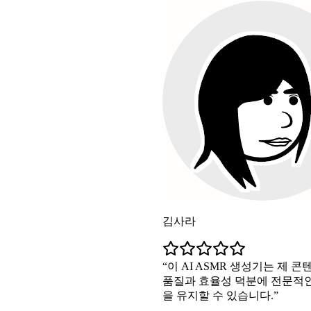
김사라
이 AI ASMR 생성기는 제 콘텐츠 제작
품질과 효율성 덕분에 전문적인 결과로 
을 유지할 수 있습니다.