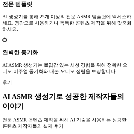
전문 템플릿
AI 생성기를 통해 25개 이상의 전문 ASMR 템플릿에 액세스하
세요. 영감으로 사용하거나 독특한 콘텐츠 제작을 위해 맞춤화
하세요.
완벽한 동기화
AI ASMR 생성기는 몰입감 있는 시청 경험을 위해 정확한 오
디오-비주얼 동기화와 대본-오디오 정렬을 보장합니다.
후기
AI ASMR 생성기로 성공한 제작자들의
이야기
전문 ASMR 콘텐츠 제작을 위해 AI 기술을 사용하는 성공한
콘텐츠 제작자들의 실제 후기.