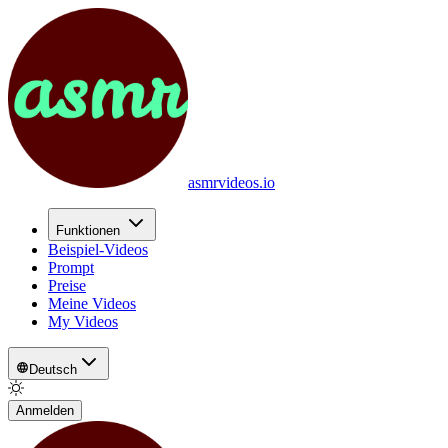
asmrvideos.io
Funktionen
Beispiel-Videos
Prompt
Preise
Meine Videos
My Videos
Deutsch
Anmelden