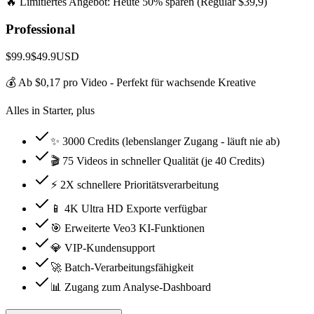
🔥 Limitiertes Angebot: Heute 50% sparen (Regulär $39,9)
Professional
$99.9
$49.9
USD
💰 Ab $0,17 pro Video - Perfekt für wachsende Kreative
Alles in Starter, plus
✨ 3000 Credits (lebenslanger Zugang - läuft nie ab)
🎬 75 Videos in schneller Qualität (je 40 Credits)
⚡ 2X schnellere Prioritätsverarbeitung
📱 4K Ultra HD Exporte verfügbar
🎯 Erweiterte Veo3 KI-Funktionen
💎 VIP-Kundensupport
🚀 Batch-Verarbeitungsfähigkeit
📊 Zugang zum Analyse-Dashboard