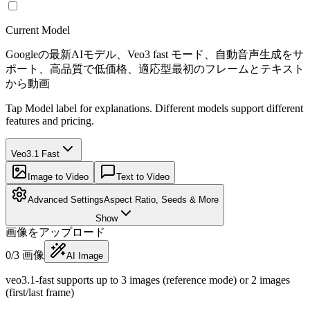
Current Model
Googleの最新AIモデル、Veo3 fast モード、自動音声生成をサ
ポート、高品質で低価格、適応型最初のフレームとテキスト
から動画
Tap Model label for explanations. Different models support different
features and pricing.
Veo3.1 Fast
Image to Video
Text to Video
Advanced Settings
Aspect Ratio, Seeds & More
Show
画像をアップロード
0
/
3
画像
AI Image
veo3.1-fast supports up to 3 images (reference mode) or 2 images
(first/last frame)