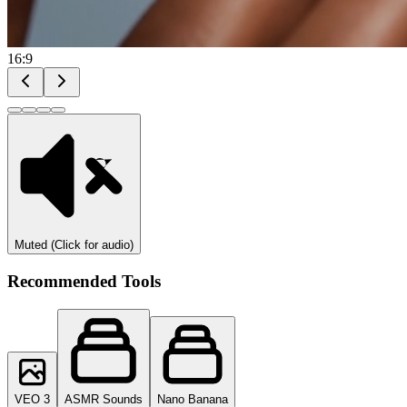
16:9
Muted (Click for audio)
Recommended Tools
VEO 3
ASMR Sounds
Nano Banana