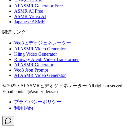
AI ASMR Generator Free
ASMR AI Free
ASMR Video AI
Japanese ASMR
関連リンク
Veo3ビデオジェネレーター
AI ASMR Video Generator
Kling Video Generator
Runway Aleph Video Transformer
AI ASMR Generator
Veo3 Json Prompt
AI ASMR Video Generator
© 2025 • AI ASMRビデオジェネレーター All rights reserved.
Email:contact@asmrvideos.io
プライバシーポリシー
利用規約